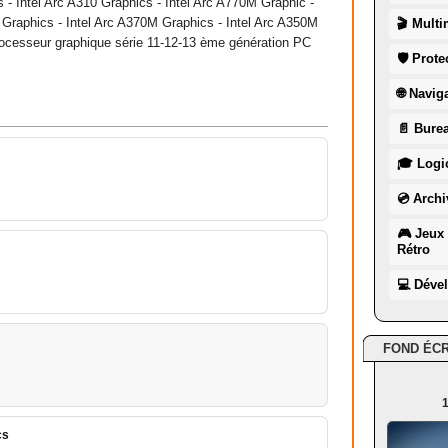
 - Intel Arc A310 Graphics - Intel Arc A770M Graphic -
 Graphics - Intel Arc A370M Graphics - Intel Arc A350M
🎬 Multi
rocesseur graphique série 11-12-13 ème génération PC
🛡 Prote
🌐 Navig
📄 Burea
🎓 Logic
💿 Archi
🎮 Jeux 
Rétro
💻 Déve
FOND ÉC
1
cs