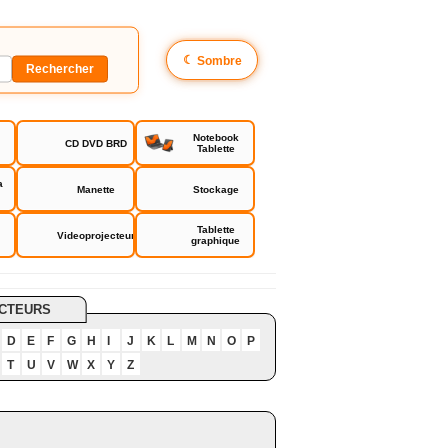
☾
Sombre
Notebook
CD DVD BRD
Tablette
a
Manette
Stockage
Tablette
Videoprojecteur
graphique
CTEURS
D
E
F
G
H
I
J
K
L
M
N
O
P
T
U
V
W
X
Y
Z