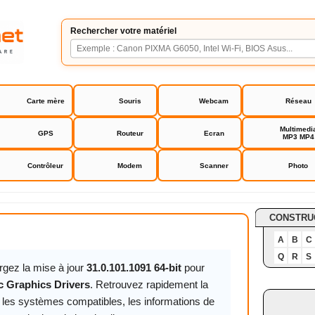
Rechercher votre matériel
Carte mère
Souris
Webcam
Réseau
Multimedi
GPS
Routeur
Ecran
MP3 MP4
Contrôleur
Modem
Scanner
Photo
raphics Drivers
CONSTRU
A
B
C
Q
R
S
rgez la mise à jour
31.0.101.1091 64-bit
pour
rc Graphics Drivers
. Retrouvez rapidement la
, les systèmes compatibles, les informations de