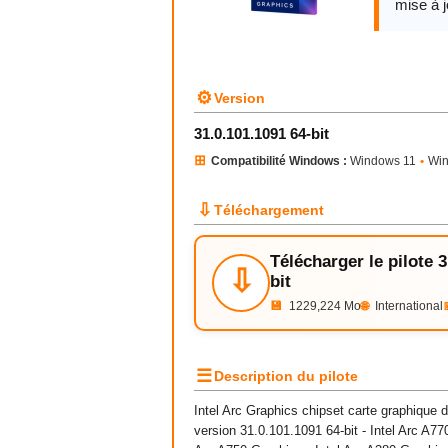
mise à j
⚙
Version
31.0.101.1091 64-bit
⊞
Compatibilité Windows :
Windows 11
•
Win
⇩
Téléchargement
Télécharger le pilote 
⇩
bit
💾
1229,224 Mo
🌐
International
☰
Description du pilote
Intel Arc Graphics chipset carte graphique d
version 31.0.101.1091 64-bit - Intel Arc A77