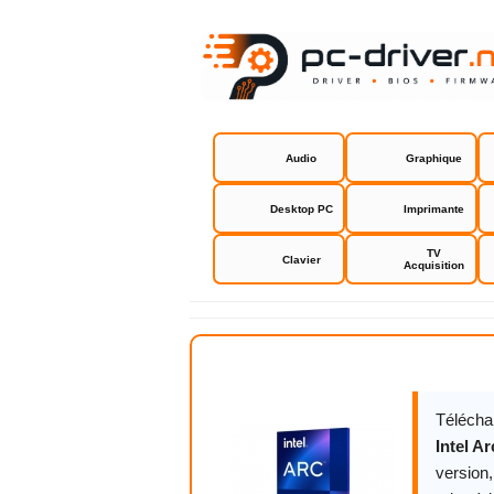
Audio
Graphique
Desktop PC
Imprimante
TV
Clavier
Acquisition
Intel Arc G
Télécha
Intel A
version