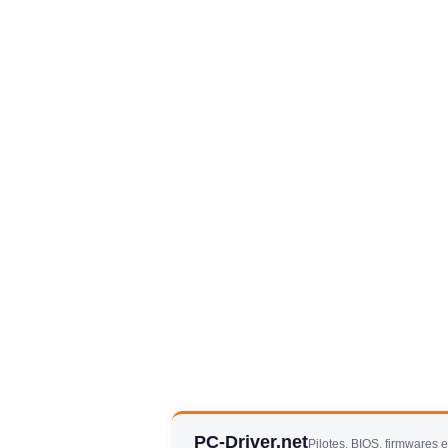
PC-Driver.net
Pilotes, BIOS, firmwares 