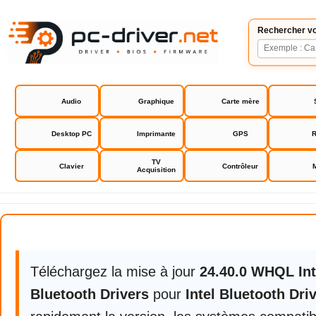
Rechercher vo
Audio
Graphique
Carte mère
Desktop PC
Imprimante
GPS
R
TV
Clavier
Contrôleur
Acquisition
Intel Bluetooth Drivers
Téléchargez la mise à jour
24.40.0 WHQL Int
Bluetooth Drivers
pour
Intel Bluetooth Dri