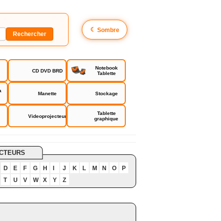
☾
Sombre
Notebook
CD DVD BRD
Tablette
a
Manette
Stockage
Tablette
Videoprojecteur
graphique
CTEURS
D
E
F
G
H
I
J
K
L
M
N
O
P
T
U
V
W
X
Y
Z