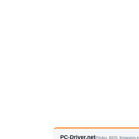
PC-Driver.net
Pilotes, BIOS, firmwares 