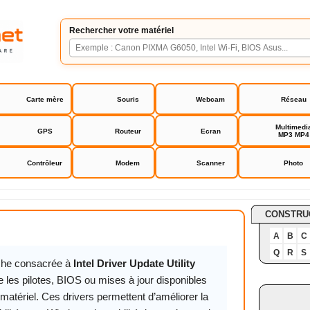
Rechercher votre matériel
Carte mère
Souris
Webcam
Réseau
Multimedi
GPS
Routeur
Ecran
MP3 MP4
Contrôleur
Modem
Scanner
Photo
Update Utility
 Update Utility
CONSTRU
A
B
C
Q
R
S
iche consacrée à
Intel Driver Update Utility
 les pilotes, BIOS ou mises à jour disponibles
matériel. Ces drivers permettent d’améliorer la