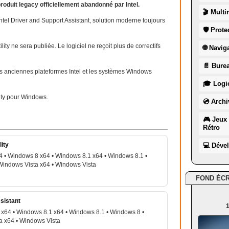
produit legacy officiellement abandonné par Intel.
🎬 Multi
 Intel Driver and Support Assistant, solution moderne toujours
🛡 Prote
ity ne sera publiée. Le logiciel ne reçoit plus de correctifs
🌐 Navig
📄 Burea
les anciennes plateformes Intel et les systèmes Windows
🎓 Logic
lity pour Windows.
💿 Archi
🎮 Jeux 
Rétro
lity
💻 Déve
 • Windows 8 x64 • Windows 8.1 x64 • Windows 8.1 •
Windows Vista x64 • Windows Vista
FOND ÉC
ssistant
1
x64 • Windows 8.1 x64 • Windows 8.1 • Windows 8 •
a x64 • Windows Vista