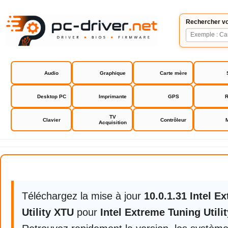
Rechercher vo
Audio
Graphique
Carte mère
Desktop PC
Imprimante
GPS
R
TV
Clavier
Contrôleur
Acquisition
Intel Extreme Tuning Utility XTU
Téléchargez la mise à jour
10.0.1.31 Intel E
Utility XTU
pour
Intel Extreme Tuning Utili