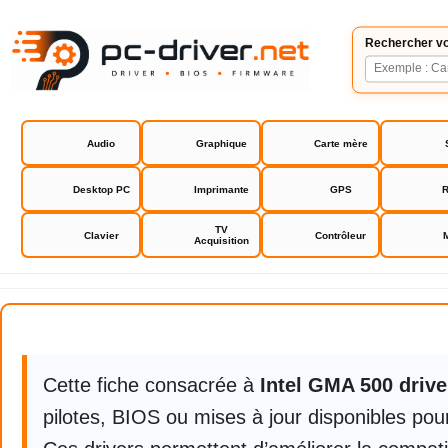
Rechercher vo
Audio
Graphique
Carte mère
Desktop PC
Imprimante
GPS
R
TV
Clavier
Contrôleur
Acquisition
Intel GMA 500 Driver
Intel GMA 500 driver
Cette fiche consacrée à
Intel GMA 500 drive
pilotes, BIOS ou mises à jour disponibles pour