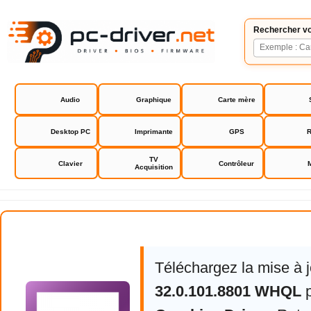
Rechercher vo
Audio
Graphique
Carte mère
Desktop PC
Imprimante
GPS
R
TV
Clavier
Contrôleur
Acquisition
Intel Graphics Driver
Téléchargez la mise à j
32.0.101.8801 WHQL
p