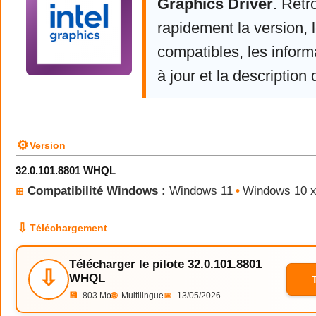
Graphics Driver
. Retr
rapidement la version,
compatibles, les infor
à jour et la description 
⚙
Version
32.0.101.8801 WHQL
Compatibilité Windows :
Windows 11
•
Windows 10 
⊞
⇩
Téléchargement
Télécharger le pilote 32.0.101.8801
⇩
WHQL
💾
803 Mo
🌐
Multilingue
📅
13/05/2026