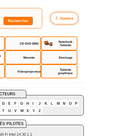
☾
Sombre
Notebook
CD DVD BRD
Tablette
a
Manette
Stockage
Tablette
Videoprojecteur
graphique
CTEURS
D
E
F
G
H
I
J
K
L
M
N
O
P
T
U
V
W
X
Y
Z
ÉS PILOTES
Wi-Fi Intel 24.30.1.1