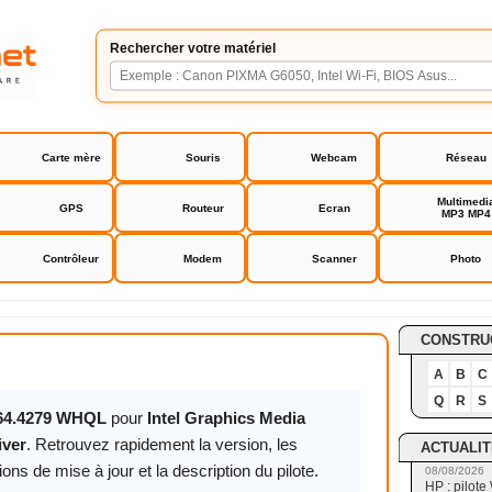
Rechercher votre matériel
Carte mère
Souris
Webcam
Réseau
Multimedi
GPS
Routeur
Ecran
MP3 MP4
Contrôleur
Modem
Scanner
Photo
ics Media Accelerator GMA 4500 / X4500 Driver
CONSTRU
A
B
C
Q
R
S
.64.4279 WHQL
pour
Intel Graphics Media
iver
. Retrouvez rapidement la version, les
ACTUALIT
ns de mise à jour et la description du pilote.
08/08/2026
HP : pilote 