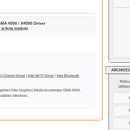
GMA 4500 / X4500 Driver
r la fiche matériel
.
ARCHIVE
el Chipset Driver
|
Intel Wi-Fi Driver
|
Intel Bluetooth
Retrou
utilita
 pilotes Intel Graphics Media Accelerator GMA 4500,
atibles Windows.