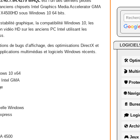
 15.40.7.64.4279 WHQL
est l’un des derniers pilotes
 anciens chipsets Intel Graphics Media Accelerator GMA
4500HD sous Windows 10 64 bits.
 stabilité graphique, la compatibilité Windows 10, les
n vidéo HD sur les anciens PC Intel utilisant les
ss.
LOGICIEL
tions de bugs d’affichage, des optimisations DirectX et
applications multimédias et logiciels Windows récents.
🛠 Opti
🎬 Multi
ndows 10 x64
e Intel GMA
🛡 Prote
ge
🌐 Navig
📄 Burea
cielle Windows
Express
🎓 Logic
💿 Archi
MA 4500
🎮 Jeux 