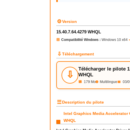
⚙
Version
15.40.7.64.4279 WHQL
⊞
Compatibilité Windows :
Windows 10 x64
•
⇩
Téléchargement
Télécharger le pilote 
⇩
WHQL
💾
179 Mo
🌐
Multilingue
📅
03/0
☰
Description du pilote
Intel Graphics Media Accelerator
WHQL