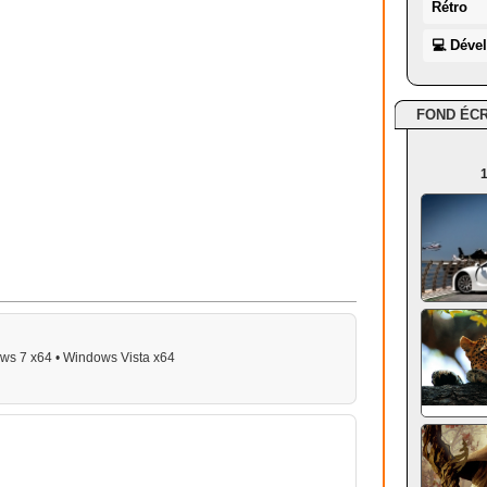
Rétro
💻 Déve
FOND ÉC
1
ws 7 x64 • Windows Vista x64