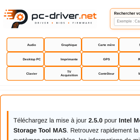
Rechercher vo
Audio
Graphique
Carte mère
Desktop PC
Imprimante
GPS
R
TV
Clavier
Contrôleur
Acquisition
Intel Memory and Storage Tool 
Téléchargez la mise à jour
2.5.0
pour
Intel 
Storage Tool MAS
. Retrouvez rapidement la 