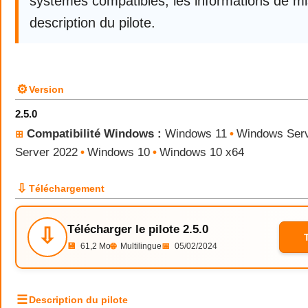
systèmes compatibles, les informations de mis
description du pilote.
⚙
Version
2.5.0
Compatibilité Windows :
Windows 11
•
Windows Serv
⊞
Server 2022
•
Windows 10
•
Windows 10 x64
⇩
Téléchargement
Télécharger le pilote 2.5.0
⇩
💾
61,2 Mo
🌐
Multilingue
📅
05/02/2024
☰
Description du pilote