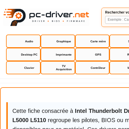
Rechercher vo
Audio
Graphique
Carte mère
Desktop PC
Imprimante
GPS
R
TV
Clavier
Contrôleur
Acquisition
Intel Thunderbolt Driver L4000 L5
Intel Thunderbolt Driver L4000 L
Cette fiche consacrée à
Intel Thunderbolt D
L5000 L5110
regroupe les pilotes, BIOS ou m