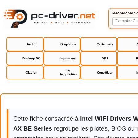
Rechercher vo
Audio
Graphique
Carte mère
Desktop PC
Imprimante
GPS
R
TV
Clavier
Contrôleur
Acquisition
Intel WiFi Drivers WiFi 6 WiFi 7 A
Intel WiFi Drivers WiFi 6 WiFi 7 
Cette fiche consacrée à
Intel WiFi Drivers W
AX BE Series
regroupe les pilotes, BIOS ou 