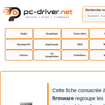
Rechercher vo
Audio
Graphique
Carte mère
Desktop PC
Imprimante
GPS
R
TV
Clavier
Contrôleur
Acquisition
Iriver AK Jr firmware
Cette fiche consacrée 
firmware
regroupe les 