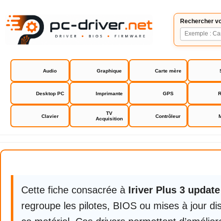
Rechercher vo
Audio
Graphique
Carte mère
Desktop PC
Imprimante
GPS
R
TV
Clavier
Contrôleur
Acquisition
Iriver Plus 3 update firmware
Cette fiche consacrée à
Iriver Plus 3 updat
regroupe les pilotes, BIOS ou mises à jour di