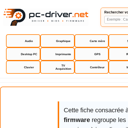
Rechercher vo
Audio
Graphique
Carte mère
Desktop PC
Imprimante
GPS
R
TV
Clavier
Contrôleur
Acquisition
Iriver T6 firmware
Cette fiche consacrée 
firmware
regroupe les 