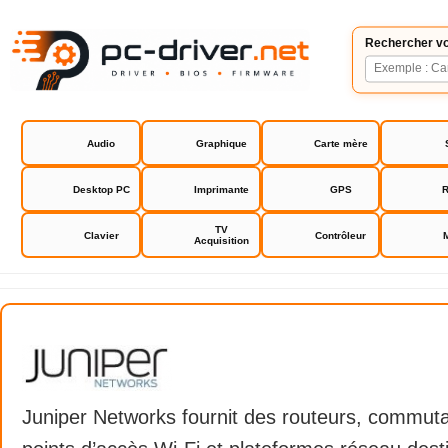
Rechercher vo
Audio
Graphique
Carte mère
Desktop PC
Imprimante
GPS
R
TV
Clavier
Contrôleur
Acquisition
Juniper Networks
Juniper Networks fournit des routeurs, commuta