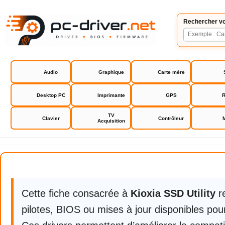
Rechercher vo
Audio
Graphique
Carte mère
Desktop PC
Imprimante
GPS
R
TV
Clavier
Contrôleur
Acquisition
Kioxia SSD Utility
Cette fiche consacrée à
Kioxia SSD Utility
r
pilotes, BIOS ou mises à jour disponibles pour