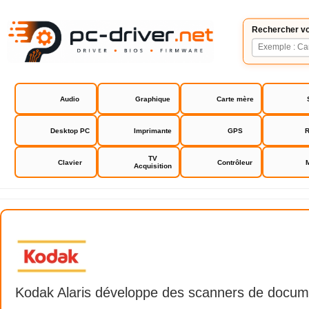
Rechercher vo
Audio
Graphique
Carte mère
Desktop PC
Imprimante
GPS
R
TV
Clavier
Contrôleur
Acquisition
Kodak Alaris
Kodak Alaris développe des scanners de docum