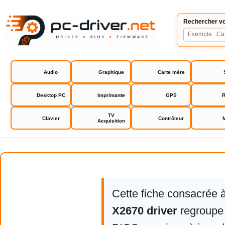
Rechercher vo
Audio
Graphique
Carte mère
Desktop PC
Imprimante
GPS
R
TV
Clavier
Contrôleur
Acquisition
Lexmark X2670 driver
Cette fiche consacrée 
X2670 driver
regroupe 