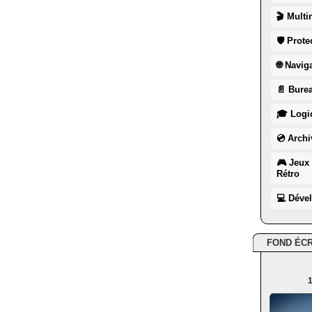
🎬 Multi
🛡 Prote
🌐 Navig
📄 Burea
🎓 Logic
💿 Archi
🎮 Jeux 
Rétro
💻 Déve
FOND ÉC
1