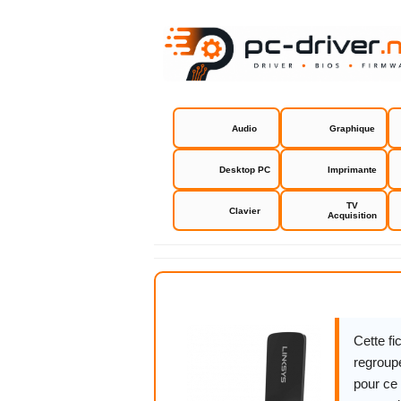
Audio
Graphique
Desktop PC
Imprimante
TV
Clavier
Acquisition
Linksys W
Cette f
regroupe
pour ce 