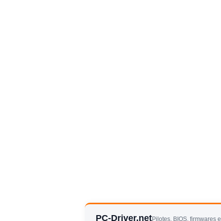
PC-Driver.net
Pilotes, BIOS, firmwares 