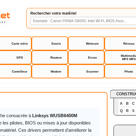
Rechercher votre matériel
Carte mère
Souris
Webcam
Réseau
Multimedi
GPS
Routeur
Ecran
MP3 MP4
Contrôleur
Modem
Scanner
Photo
USB6400M
CONSTRU
A
B
C
Q
R
S
iche consacrée à
Linksys WUSB6400M
 les pilotes, BIOS ou mises à jour disponibles
matériel. Ces drivers permettent d’améliorer la