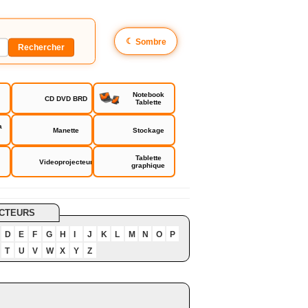
☾
Sombre
Notebook
CD DVD BRD
Tablette
a
Manette
Stockage
Tablette
Videoprojecteur
graphique
CTEURS
D
E
F
G
H
I
J
K
L
M
N
O
P
T
U
V
W
X
Y
Z