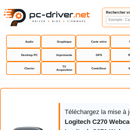
Rechercher vo
Audio
Graphique
Carte mère
Desktop PC
Imprimante
GPS
R
TV
Clavier
Contrôleur
Acquisition
Logitech C270 Webcam HD
Téléchargez la mise à 
Logitech C270 Webc