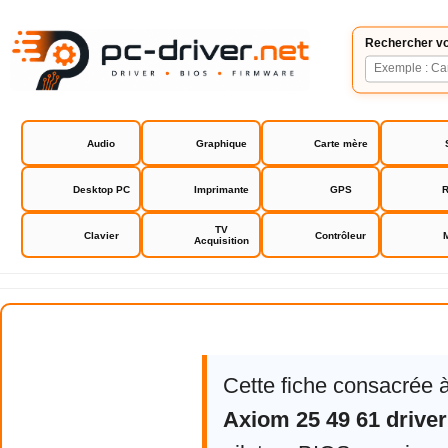
Rechercher vo
Audio
Graphique
Carte mère
Desktop PC
Imprimante
GPS
R
TV
Clavier
Contrôleur
Acquisition
M-Audio Axiom 25 49 61 driver
Cette fiche consacrée 
Axiom 25 49 61 driver