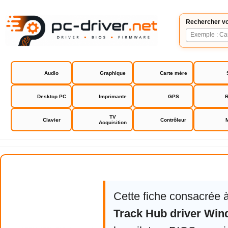
Rechercher vo
Audio
Graphique
Carte mère
Desktop PC
Imprimante
GPS
R
TV
Clavier
Contrôleur
Acquisition
M-Audio M-Track Hub driver Wi
Cette fiche consacrée 
Track Hub driver Wi