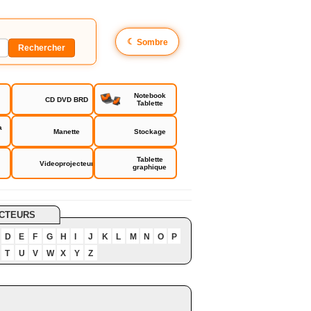
☾
Sombre
Notebook
CD DVD BRD
Tablette
a
Manette
Stockage
Tablette
Videoprojecteur
graphique
CTEURS
D
E
F
G
H
I
J
K
L
M
N
O
P
T
U
V
W
X
Y
Z