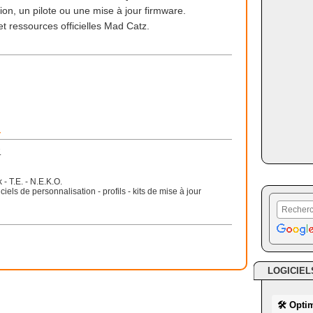
ion, un pilote ou une mise à jour firmware.
t ressources officielles Mad Catz.
r
.
 - T.E. - N.E.K.O.
ciels de personnalisation - profils - kits de mise à jour
LOGICIEL
🛠 Opti