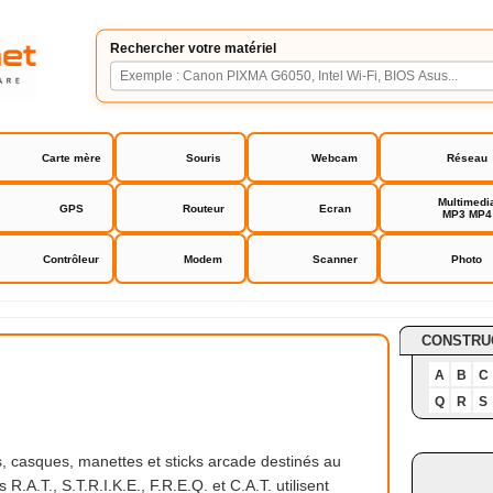
Rechercher votre matériel
Carte mère
Souris
Webcam
Réseau
Multimedi
GPS
Routeur
Ecran
MP3 MP4
Contrôleur
Modem
Scanner
Photo
CONSTRU
A
B
C
Q
R
S
, casques, manettes et sticks arcade destinés au
A.T., S.T.R.I.K.E., F.R.E.Q. et C.A.T. utilisent