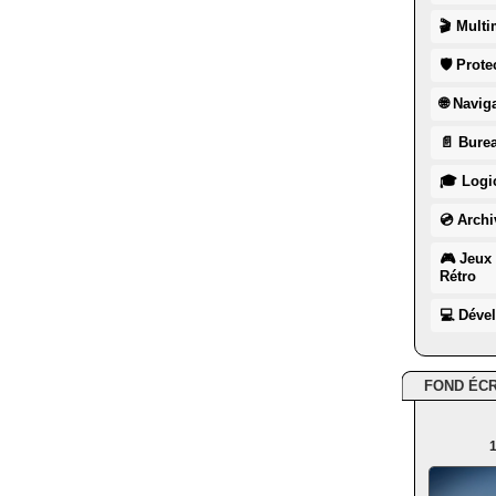
🎬 Multi
🛡 Prote
🌐 Navig
📄 Burea
🎓 Logic
💿 Archi
🎮 Jeux 
Rétro
💻 Déve
FOND ÉC
1