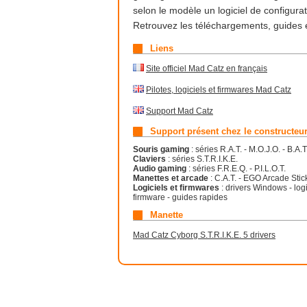
selon le modèle un logiciel de configurat
Retrouvez les téléchargements, guides e
Liens
Site officiel Mad Catz en français
Pilotes, logiciels et firmwares Mad Catz
Support Mad Catz
Support présent chez le constructeu
Souris gaming
: séries R.A.T. - M.O.J.O. - B.A.T
Claviers
: séries S.T.R.I.K.E.
Audio gaming
: séries F.R.E.Q. - P.I.L.O.T.
Manettes et arcade
: C.A.T. - EGO Arcade Stick
Logiciels et firmwares
: drivers Windows - logi
firmware - guides rapides
Manette
Mad Catz Cyborg S.T.R.I.K.E. 5 drivers