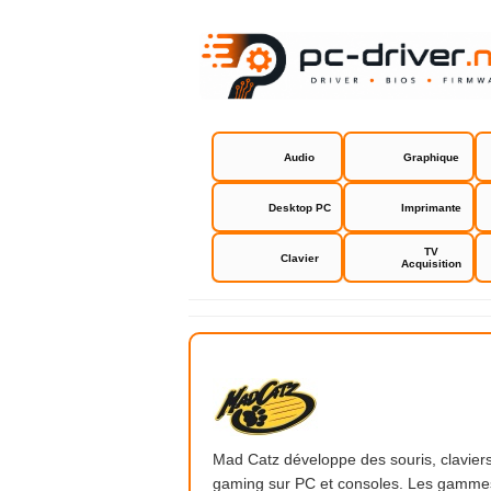
Audio
Graphique
Desktop PC
Imprimante
TV
Clavier
Acquisition
Mad Catz
Mad Catz développe des souris, claviers
gaming sur PC et consoles. Les gammes R.