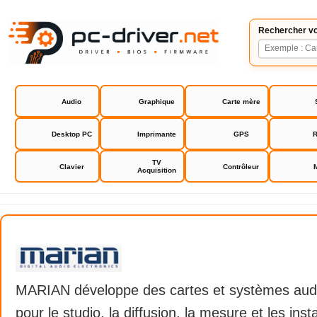
Rechercher vo
Audio
Graphique
Carte mère
Desktop PC
Imprimante
GPS
R
TV
Clavier
Contrôleur
Acquisition
MARIAN
MARIAN développe des cartes et systèmes audi
pour le studio, la diffusion, la mesure et les insta