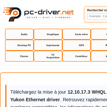
Rechercher vo
Audio
Graphique
Carte mère
Desktop PC
Imprimante
GPS
R
TV
Clavier
Contrôleur
Acquisition
Marvell Yukon Ethernet driver
Téléchargez la mise à jour
12.10.17.3 WHQL
Yukon Ethernet driver
. Retrouvez rapidement