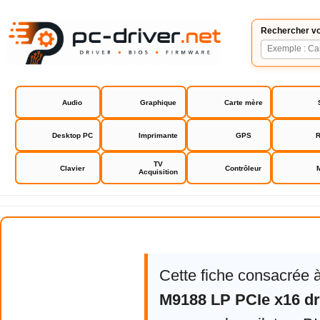
Rechercher vo
Audio
Graphique
Carte mère
Desktop PC
Imprimante
GPS
R
TV
Clavier
Contrôleur
Acquisition
Matrox M9188 LP PCIe x16 driver
Cette fiche consacrée 
M9188 LP PCIe x16 dr