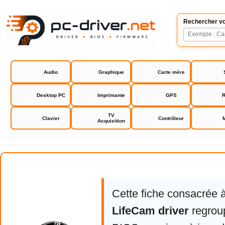
Rechercher vo
Audio
Graphique
Carte mère
Desktop PC
Imprimante
GPS
R
TV
Clavier
Contrôleur
Acquisition
Microsoft LifeCam driver
Cette fiche consacrée 
LifeCam driver
regroup