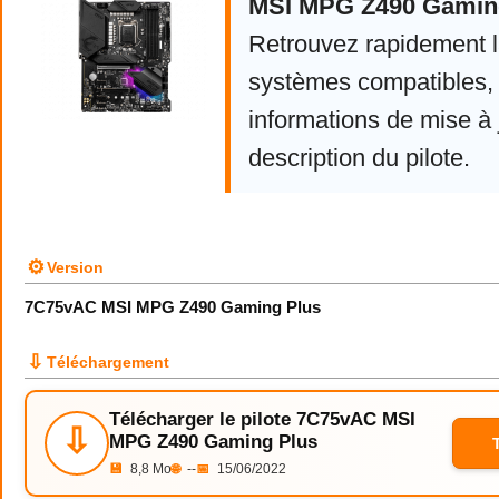
MSI MPG Z490 Gamin
Retrouvez rapidement la
systèmes compatibles, 
informations de mise à j
description du pilote.
⚙
Version
7C75vAC MSI MPG Z490 Gaming Plus
⇩
Téléchargement
Télécharger le pilote 7C75vAC MSI
⇩
MPG Z490 Gaming Plus
💾
8,8 Mo
🌐
--
📅
15/06/2022