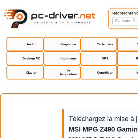
Rechercher vo
Audio
Graphique
Carte mère
Desktop PC
Imprimante
GPS
R
TV
Clavier
Contrôleur
Acquisition
MSI MPG Z490 Gaming Plus
Téléchargez la mise à 
MSI MPG Z490 Gamin