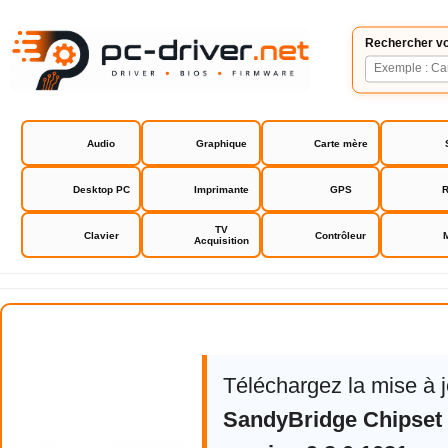
Rechercher vo
Audio
Graphique
Carte mère
Desktop PC
Imprimante
GPS
R
TV
Clavier
Contrôleur
Acquisition
MSI P67A-C45 (B3) bios drivers
Téléchargez la mise à 
SandyBridge Chipset 