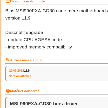
☰
Description du pilote
Bios MSI990FXA-GD80 carte mère motherboard A
version 11.9
Descriptif upgrade :
- update CPU AGESA code
- improved memory compatibility
↻
Autres mises à jour
27/03/2012
11.9
Version affichée
🖨
Matériel concerné
MSI 990FXA-GD80 bios driver