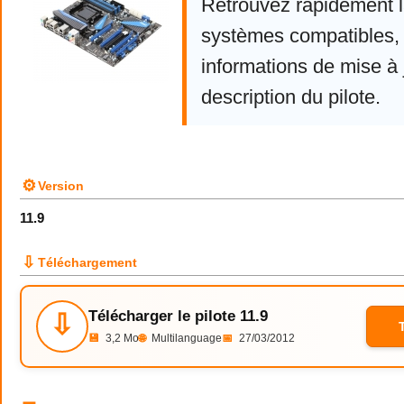
Retrouvez rapidement la
systèmes compatibles, 
informations de mise à j
description du pilote.
⚙
Version
11.9
⇩
Téléchargement
Télécharger le pilote 11.9
⇩
💾
3,2 Mo
🌐
Multilanguage
📅
27/03/2012