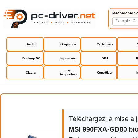
Rechercher vo
Audio
Graphique
Carte mère
Desktop PC
Imprimante
GPS
R
TV
Clavier
Contrôleur
Acquisition
MSI 990FXA-GD80 bios driver
Téléchargez la mise à 
MSI 990FXA-GD80 bio