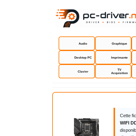
Audio
Graphique
Desktop PC
Imprimante
TV
Clavier
Acquisition
MSI MAG Z
Cette f
WIFI D
disponib