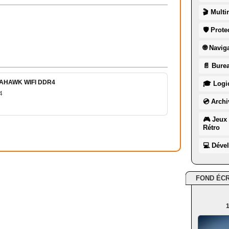
🎬 Multi
🛡 Prote
🌐 Navig
📄 Burea
MAHAWK WIFI DDR4
🎓 Logic
4
💿 Archi
🎮 Jeux 
Rétro
💻 Déve
FOND ÉC
1