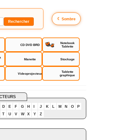
☾
Sombre
Notebook
CD DVD BRD
Tablette
a
Manette
Stockage
Tablette
Videoprojecteur
graphique
CTEURS
D
E
F
G
H
I
J
K
L
M
N
O
P
T
U
V
W
X
Y
Z