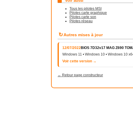
Voir aussi
Tous les pilotes MSI
Pilotes carte graphique
Pilotes carte son
Pilotes réseau
↻
Autres mises à jour
12/07/2022
BIOS 7D32v17 MAG Z690 TO
Windows 11 • Windows 10 • Windows 10 x6
Voir cette version →
← Retour page constructeur