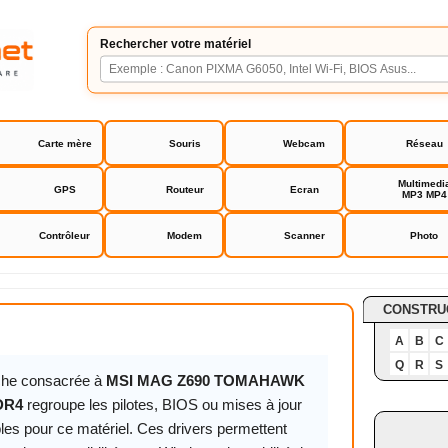
Rechercher votre matériel
Carte mère
Souris
Webcam
Réseau
Multimedi
GPS
Routeur
Ecran
MP3 MP4
Contrôleur
Modem
Scanner
Photo
690 TOMAHAWK WIFI DDR4
CONSTRU
A
B
C
Q
R
S
iche consacrée à
MSI MAG Z690 TOMAHAWK
DR4
regroupe les pilotes, BIOS ou mises à jour
les pour ce matériel. Ces drivers permettent