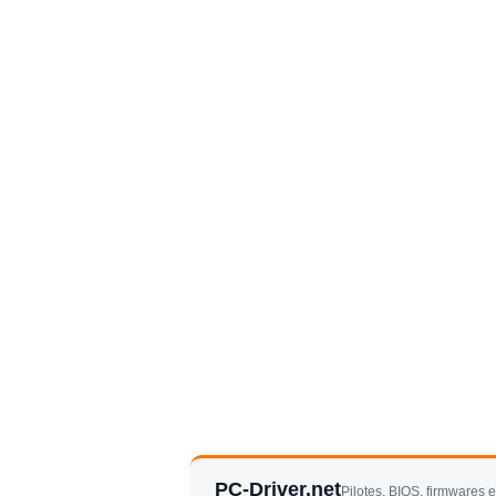
PC-Driver.net
Pilotes, BIOS, firmwares 