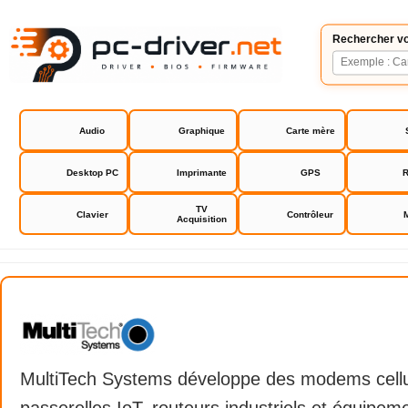
Rechercher vo
Audio
Graphique
Carte mère
Desktop PC
Imprimante
GPS
R
TV
Clavier
Contrôleur
Acquisition
MultiTech Systems
MultiTech Systems développe des modems cellu
passerelles IoT, routeurs industriels et équipem