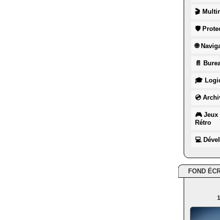
🎬 Multi
🛡 Prote
🌐 Navig
📄 Burea
🎓 Logic
💿 Archi
🎮 Jeux 
Rétro
💻 Déve
FOND ÉC
1