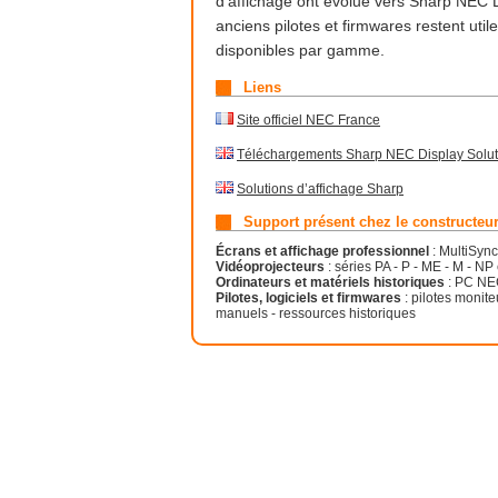
d’affichage ont évolué vers Sharp NEC D
anciens pilotes et firmwares restent util
disponibles par gamme.
Liens
Site officiel NEC France
Téléchargements Sharp NEC Display Solut
Solutions d’affichage Sharp
Support présent chez le constructeu
Écrans et affichage professionnel
: MultiSync
Vidéoprojecteurs
: séries PA - P - ME - M - N
Ordinateurs et matériels historiques
: PC NEC
Pilotes, logiciels et firmwares
: pilotes monite
manuels - ressources historiques