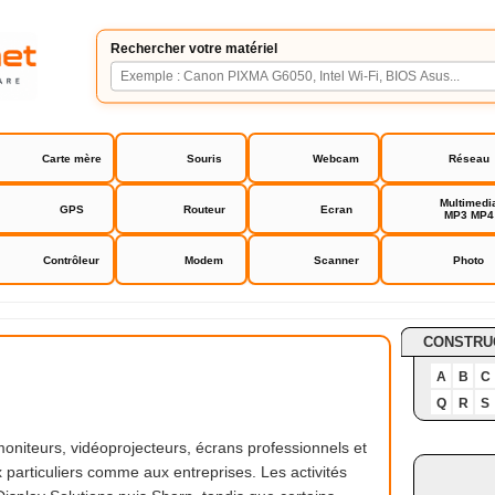
Rechercher votre matériel
Carte mère
Souris
Webcam
Réseau
Multimedi
GPS
Routeur
Ecran
MP3 MP4
Contrôleur
Modem
Scanner
Photo
CONSTRU
A
B
C
Q
R
S
niteurs, vidéoprojecteurs, écrans professionnels et
particuliers comme aux entreprises. Les activités