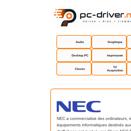
Audio
Graphique
Desktop PC
Imprimante
TV
Clavier
Acquisition
NEC
NEC a commercialisé des ordinateurs, mo
équipements informatiques destinés aux 