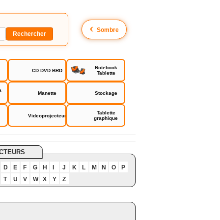
☾
Sombre
Notebook
CD DVD BRD
Tablette
a
Manette
Stockage
Tablette
Videoprojecteur
graphique
CTEURS
D
E
F
G
H
I
J
K
L
M
N
O
P
T
U
V
W
X
Y
Z