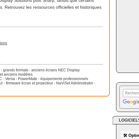
isplay Solutions puis Sharp, tandis que certains
es. Retrouvez les ressources officielles et historiques
ions
r
 - grands formats - anciens écrans NEC Display
P et anciens modèles
 - Versa - PowerMate - équipements professionnels
ur - firmware écran et projecteur - NaViSet Administrator -
LOGICIEL
🛠 Opti