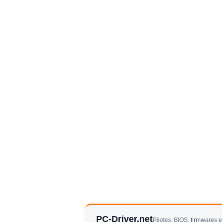
PC-Driver.net
Pilotes, BIOS, firmwares 