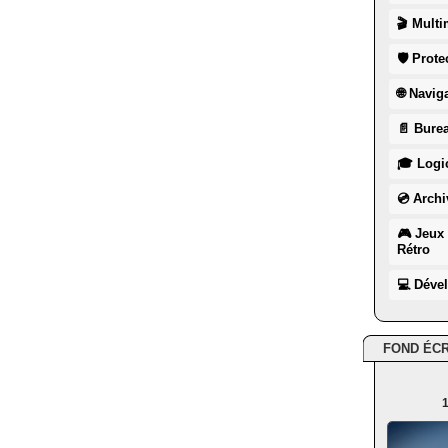
🎬 Multi
🛡 Prote
🌐 Navig
📄 Burea
🎓 Logic
💿 Archi
🎮 Jeux 
Rétro
💻 Déve
FOND ÉC
1