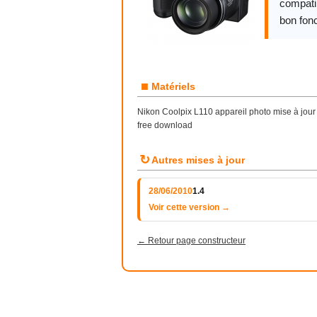
compatib
bon fon
■
Matériels
Nikon Coolpix L110 appareil photo mise à jou
free download
↻
Autres mises à jour
28/06/2010
1.4
Voir cette version →
← Retour page constructeur