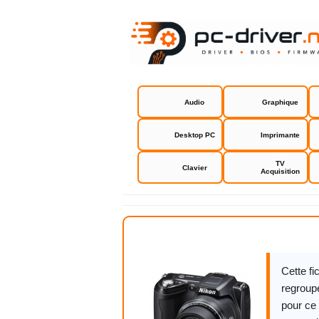
Audio
Graphique
Desktop PC
Imprimante
TV
Clavier
Acquisition
Nikon Cool
Cette f
regroupe
pour ce 