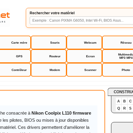
Rechercher votre matériel
Carte mère
Souris
Webcam
Réseau
Multimedi
GPS
Routeur
Ecran
MP3 MP4
Contrôleur
Modem
Scanner
Photo
pix L110 firmware
CONSTRU
A
B
C
Q
R
S
iche consacrée à
Nikon Coolpix L110 firmware
 les pilotes, BIOS ou mises à jour disponibles
matériel. Ces drivers permettent d’améliorer la