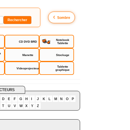
☾
Sombre
Notebook
CD DVD BRD
Tablette
a
Manette
Stockage
Tablette
Videoprojecteur
graphique
CTEURS
D
E
F
G
H
I
J
K
L
M
N
O
P
T
U
V
W
X
Y
Z