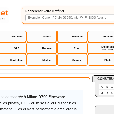
Rechercher votre matériel
Carte mère
Souris
Webcam
Réseau
Multimedi
GPS
Routeur
Ecran
MP3 MP4
Contrôleur
Modem
Scanner
Photo
 Firmware
CONSTRU
A
B
C
Q
R
S
iche consacrée à
Nikon D700 Firmware
 les pilotes, BIOS ou mises à jour disponibles
matériel. Ces drivers permettent d’améliorer la