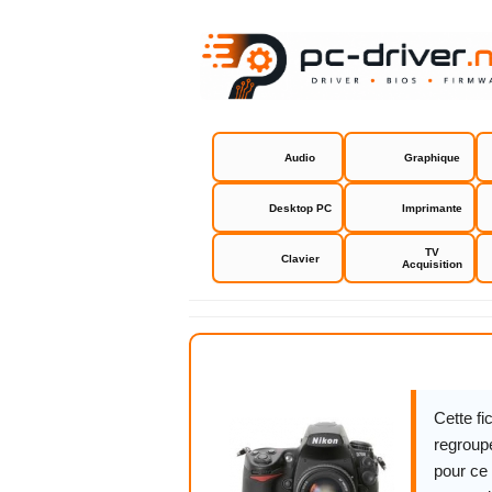
Audio
Graphique
Desktop PC
Imprimante
TV
Clavier
Acquisition
Nikon D700
Cette f
regroupe
pour ce 