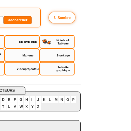
☾
Sombre
Notebook
CD DVD BRD
Tablette
a
Manette
Stockage
Tablette
Videoprojecteur
graphique
CTEURS
D
E
F
G
H
I
J
K
L
M
N
O
P
T
U
V
W
X
Y
Z