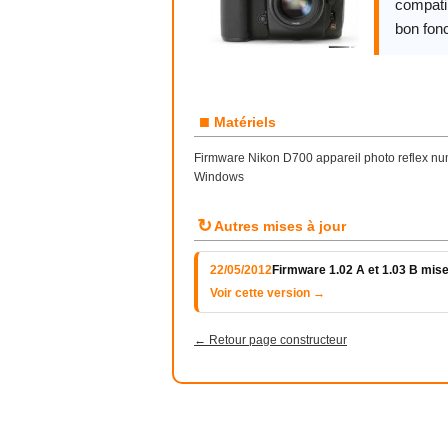
compatib
bon fon
■
Matériels
Firmware Nikon D700 appareil photo reflex num
Windows
↻
Autres mises à jour
22/05/2012
Firmware 1.02 A et 1.03 B mise
Voir cette version →
← Retour page constructeur