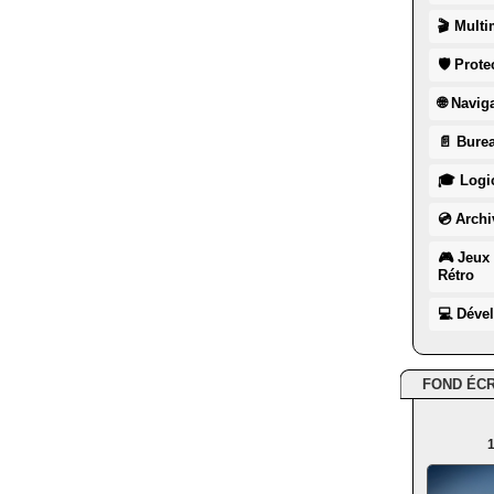
🎬 Multi
🛡 Prote
🌐 Navig
📄 Burea
🎓 Logic
💿 Archi
🎮 Jeux 
Rétro
💻 Déve
FOND ÉC
1