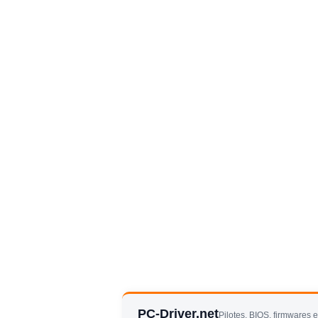
PC-Driver.net
Pilotes, BIOS, firmwares 