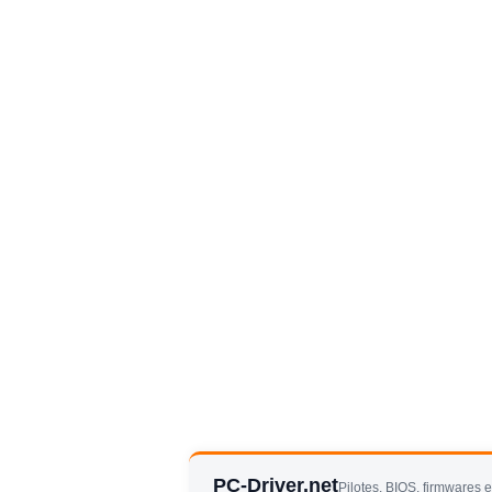
PC-Driver.net
Pilotes, BIOS, firmwares 