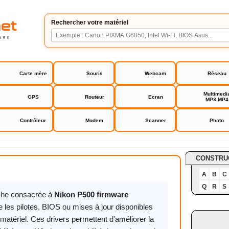
Rechercher votre matériel
Carte mère
Souris
Webcam
Réseau
Multimedi
GPS
Routeur
Ecran
MP3 MP4
Contrôleur
Modem
Scanner
Photo
 firmware
CONSTRU
A
B
C
Q
R
S
iche consacrée à
Nikon P500 firmware
 les pilotes, BIOS ou mises à jour disponibles
matériel. Ces drivers permettent d’améliorer la