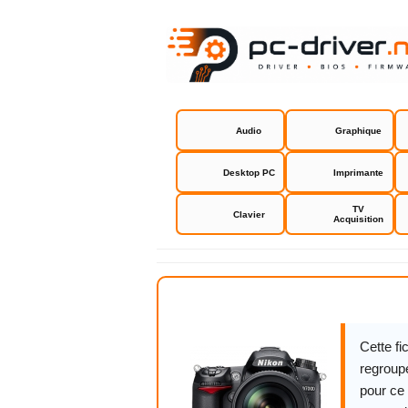
Audio
Graphique
Desktop PC
Imprimante
TV
Clavier
Acquisition
Nikon P500
Cette f
regroupe
pour ce 