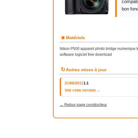
compatib
bon fon
■
Matériels
Nikon P500 appareil photo bridge numerique te
software logiciel free download
↻
Autres mises à jour
21/06/2011
1.1
Voir cette version →
← Retour page constructeur