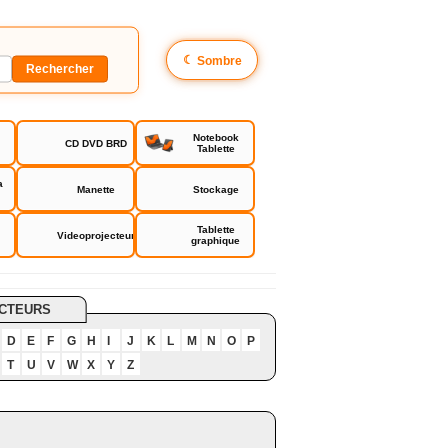
☾
Sombre
Notebook
CD DVD BRD
Tablette
a
Manette
Stockage
Tablette
Videoprojecteur
graphique
CTEURS
D
E
F
G
H
I
J
K
L
M
N
O
P
T
U
V
W
X
Y
Z