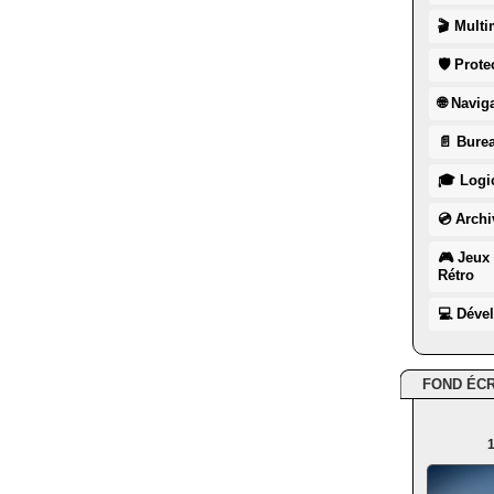
🎬 Multi
🛡 Prote
🌐 Navig
📄 Burea
🎓 Logic
💿 Archi
🎮 Jeux 
Rétro
💻 Déve
FOND ÉC
1