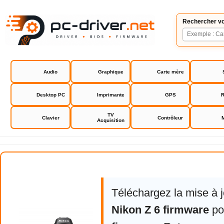
Rechercher vo
Audio
Graphique
Carte mère
Desktop PC
Imprimante
GPS
R
TV
Clavier
Contrôleur
Acquisition
Nikon Z6 firmware
Téléchargez la mise à 
Nikon Z 6 firmware
po