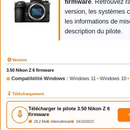
firmware
. Retrouvez r
version, les systèmes 
les informations de mise
description du pilote.
⚙
Version
3.50 Nikon Z 6 firmware
Compatibilité Windows :
Windows 11
•
Windows 10
•
⊞
⇩
Téléchargement
Télécharger le pilote 3.50 Nikon Z 6
⇩
firmware
💾
28,2 Mo
🌐
International
📅
24/10/2022