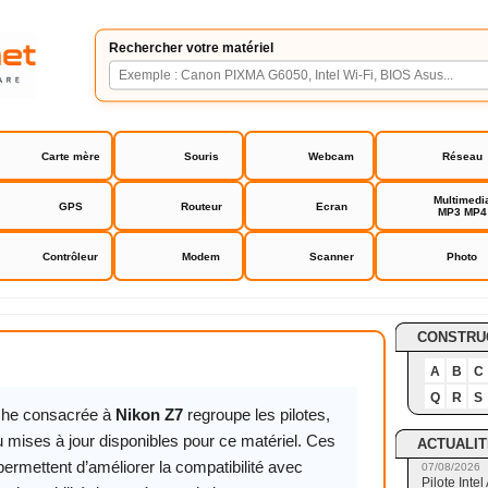
Rechercher votre matériel
Carte mère
Souris
Webcam
Réseau
Multimedi
GPS
Routeur
Ecran
MP3 MP4
Contrôleur
Modem
Scanner
Photo
CONSTRU
A
B
C
Q
R
S
iche consacrée à
Nikon Z7
regroupe les pilotes,
 mises à jour disponibles pour ce matériel. Ces
ACTUALIT
permettent d’améliorer la compatibilité avec
07/08/2026
Pilote Int