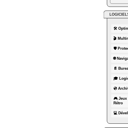
LOGICIEL
🛠 Opti
🎬 Multi
🛡 Prote
🌐 Navig
📄 Burea
🎓 Logic
💿 Archi
🎮 Jeux 
Rétro
💻 Déve