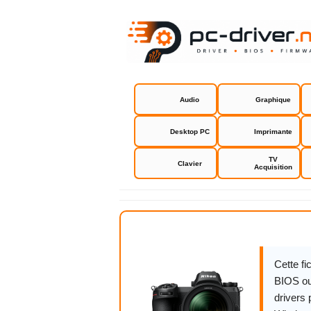
Audio
Graphique
Desktop PC
Imprimante
TV
Clavier
Acquisition
Nikon Z7
Cette f
BIOS ou
drivers 