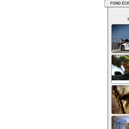
FOND ÉC
1