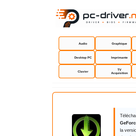
Audio
Graphique
Desktop PC
Imprimante
TV
Clavier
Acquisition
NVIDIA GeF
Télécha
GeForc
la versi