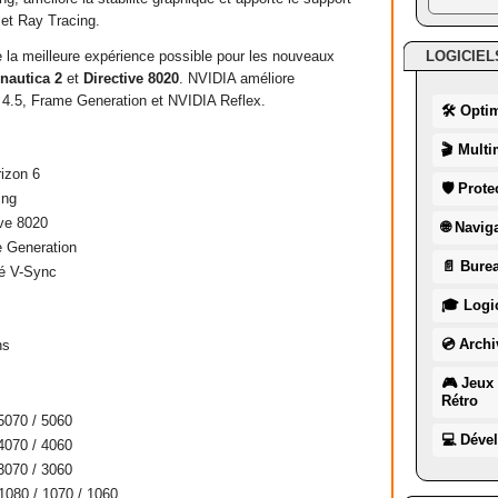
et Ray Tracing.
LOGICIEL
la meilleure expérience possible pour les nouveaux
nautica 2
et
Directive 8020
. NVIDIA améliore
4.5, Frame Generation et NVIDIA Reflex.
🛠 Opti
🎬 Multi
izon 6
🛡 Prote
ing
ive 8020
🌐 Navig
e Generation
📄 Burea
té V-Sync
🎓 Logic
💿 Archi
hs
🎮 Jeux 
Rétro
5070 / 5060
💻 Déve
4070 / 4060
3070 / 3060
080 / 1070 / 1060