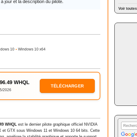
à jour et la description du pilote.
Voir toutes
ndows 10
•
Windows 10 x64
 596.49 WHQL
TÉLÉCHARGER
5/2026
.49 WHQL
est le dernier pilote graphique officiel NVIDIA
X et GTX sous Windows 11 et Windows 10 64 bits. Cette
, améliore la stabilité graphique et apporte le support