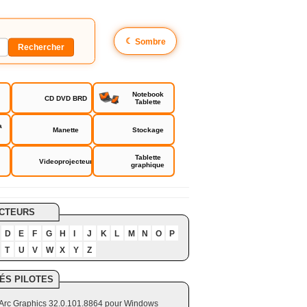
☾
Sombre
Notebook
CD DVD BRD
Tablette
a
Manette
Stockage
Tablette
Videoprojecteur
graphique
CTEURS
D
E
F
G
H
I
J
K
L
M
N
O
P
T
U
V
W
X
Y
Z
ÉS PILOTES
el Arc Graphics 32.0.101.8864 pour Windows