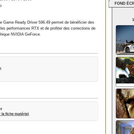
FOND ÉC
p
1
e Game Ready Driver 596.49 permet de bénéficier des
 les performances RTX et de profiter des corrections de
aphique NVIDIA GeForce.
4
r
r la fiche matériel
.