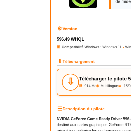
de mise 
⚙
Version
596.49 WHQL
⊞
Compatibilité Windows :
Windows 11
•
Wi
⇩
Téléchargement
Télécharger le pilote
⇩
💾
914 Mo
🌐
Multilingue
📅
15/0
☰
Description du pilote
NVIDIA GeForce Game Ready Driver 596
destiné aux cartes graphiques GeForce RT
mise à jour optimise les performances gaming