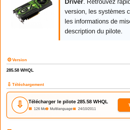
Driver
. Retrouvez rapi
version, les systèmes 
les informations de mise
description du pilote.
⚙
Version
285.58 WHQL
⇩
Téléchargement
Télécharger le pilote 285.58 WHQL
⇩
💾
126 Mo
🌐
Multilanguage
📅
24/10/2011