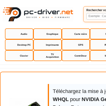
Rechercher vo
Audio
Graphique
Carte mère
Desktop PC
Imprimante
GPS
R
TV
Clavier
Contrôleur
Acquisition
NVIDIA GeForce Driver
Téléchargez la mise à 
WHQL
pour
NVIDIA G