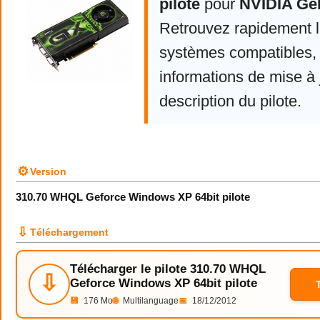
pilote
pour
NVIDIA Ge
Retrouvez rapidement la
systèmes compatibles, 
informations de mise à j
description du pilote.
⚙
Version
310.70 WHQL Geforce Windows XP 64bit pilote
⇩
Téléchargement
Télécharger le pilote 310.70 WHQL
⇩
Geforce Windows XP 64bit pilote
💾
176 Mo
🌐
Multilanguage
📅
18/12/2012