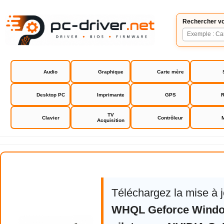
Rechercher vo
Audio
Graphique
Carte mère
Desktop PC
Imprimante
GPS
R
TV
Clavier
Contrôleur
Acquisition
NVIDIA GeForce Driver
Téléchargez la mise à 
WHQL Geforce Windo