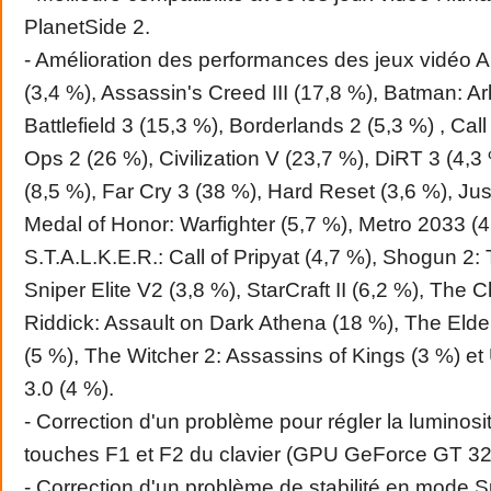
PlanetSide 2.
- Amélioration des performances des jeux vidéo A
(3,4 %), Assassin's Creed III (17,8 %), Batman: A
Battlefield 3 (15,3 %), Borderlands 2 (5,3 %) , Call
Ops 2 (26 %), Civilization V (23,7 %), DiRT 3 (4,
(8,5 %), Far Cry 3 (38 %), Hard Reset (3,6 %), Ju
Medal of Honor: Warfighter (5,7 %), Metro 2033 (4
S.T.A.L.K.E.R.: Call of Pripyat (4,7 %), Shogun 2: 
Sniper Elite V2 (3,8 %), StarCraft II (6,2 %), The C
Riddick: Assault on Dark Athena (18 %), The Elder
(5 %), The Witcher 2: Assassins of Kings (3 %) e
3.0 (4 %).
- Correction d'un problème pour régler la luminosi
touches F1 et F2 du clavier (GPU GeForce GT 3
- Correction d'un problème de stabilité en mode 