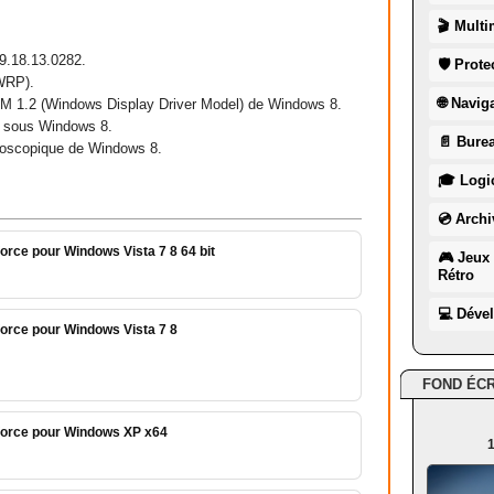
🎬 Multi
 9.18.13.0282.
🛡 Prote
WRP).
🌐 Navig
DM 1.2 (Windows Display Driver Model) de Windows 8.
0 sous Windows 8.
📄 Burea
réoscopique de Windows 8.
🎓 Logic
💿 Archi
orce pour Windows Vista 7 8 64 bit
🎮 Jeux 
Rétro
💻 Déve
orce pour Windows Vista 7 8
FOND ÉC
force pour Windows XP x64
1