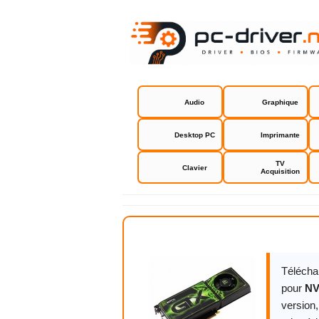
Audio
Graphique
Desktop PC
Imprimante
TV
Clavier
Acquisition
NVIDIA GeF
Télécha
pour
NV
version