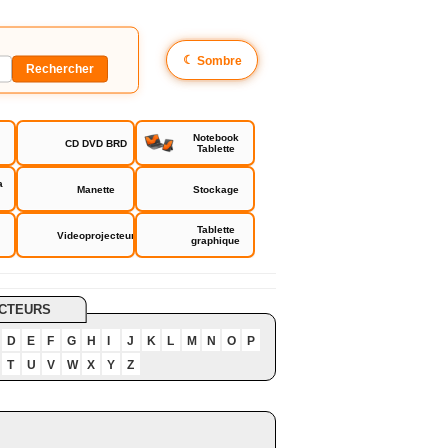
☾
Sombre
Notebook
CD DVD BRD
Tablette
a
Manette
Stockage
Tablette
Videoprojecteur
graphique
CTEURS
D
E
F
G
H
I
J
K
L
M
N
O
P
T
U
V
W
X
Y
Z