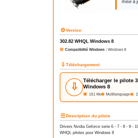
mise à j
⚙
Version
302.82 WHQL Windows 8
⊞
Compatibilité Windows :
Windows 8
⇩
Téléchargement
Télécharger le pilote
⇩
Windows 8
💾
161 Mo
🌐
Multilanguage
📅
2
☰
Description du pilote
Drivers
Nvidia
Geforce serie 6 - 7 - 8 - 9 - 
WHQL pilotes pour Windows 8