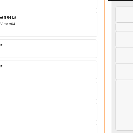
t 8 64 bit
Vista x64
it
it