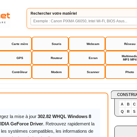
Rechercher votre matériel
Carte mère
Souris
Webcam
Réseau
Multimedi
GPS
Routeur
Ecran
MP3 MP4
Contrôleur
Modem
Scanner
Photo
orce Driver
CONSTRU
A
B
C
Q
R
S
rgez la mise à jour
302.82 WHQL Windows 8
IDIA GeForce Driver
. Retrouvez rapidement la
, les systèmes compatibles, les informations de