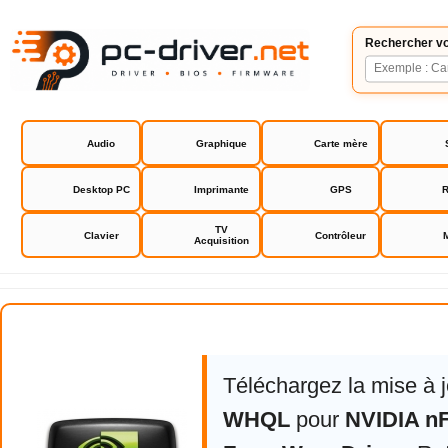
Rechercher vo
Audio
Graphique
Carte mère
Desktop PC
Imprimante
GPS
R
TV
Clavier
Contrôleur
Acquisition
NVIDIA nForce ForceWare Driver
Téléchargez la mise à 
WHQL
pour
NVIDIA n