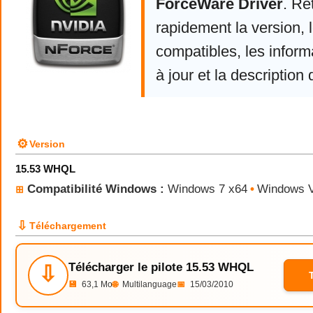
ForceWare Driver
. Re
rapidement la version,
compatibles, les infor
à jour et la description 
⚙
Version
15.53 WHQL
Compatibilité Windows :
Windows 7 x64
•
Windows V
⊞
⇩
Téléchargement
Télécharger le pilote 15.53 WHQL
⇩
💾
63,1 Mo
🌐
Multilanguage
📅
15/03/2010