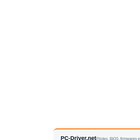
PC-Driver.net
Pilotes, BIOS, firmwares 