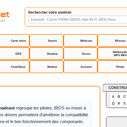
Rechercher votre matériel
Carte mère
Souris
Webcam
Réseau
Multimedi
GPS
Routeur
Ecran
MP3 MP4
Contrôleur
Modem
Scanner
Photo
adcast
CONSTRU
A
B
C
Q
R
S
oadcast
regroupe les pilotes, BIOS ou mises à
es drivers permettent d’améliorer la compatibilité
ème et le bon fonctionnement des composants.