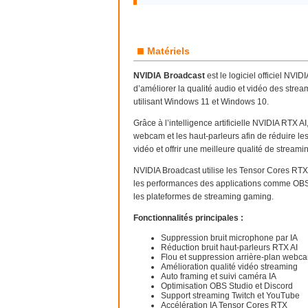
■
Matériels
NVIDIA Broadcast
est le logiciel officiel NV
d’améliorer la qualité audio et vidéo des strea
utilisant Windows 11 et Windows 10.
Grâce à l’intelligence artificielle NVIDIA RTX
webcam et les haut-parleurs afin de réduire les b
vidéo et offrir une meilleure qualité de stream
NVIDIA Broadcast utilise les Tensor Cores RTX 
les performances des applications comme OBS 
les plateformes de streaming gaming.
Fonctionnalités principales :
Suppression bruit microphone par IA
Réduction bruit haut-parleurs RTX AI
Flou et suppression arrière-plan webc
Amélioration qualité vidéo streaming
Auto framing et suivi caméra IA
Optimisation OBS Studio et Discord
Support streaming Twitch et YouTube
Accélération IA Tensor Cores RTX