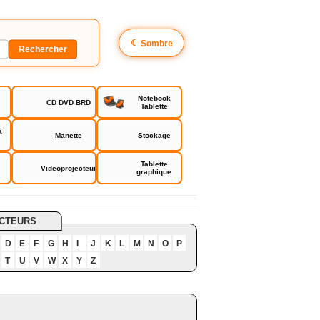
☾
Sombre
Notebook
CD DVD BRD
Tablette
a
Manette
Stockage
Tablette
Videoprojecteur
graphique
CTEURS
D
E
F
G
H
I
J
K
L
M
N
O
P
T
U
V
W
X
Y
Z