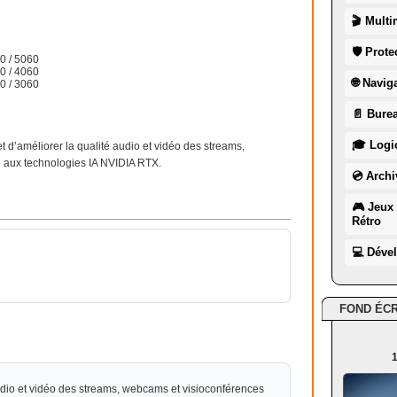
🎬 Multi
🛡 Prote
0 / 5060
0 / 4060
🌐 Navig
0 / 3060
📄 Burea
🎓 Logic
d’améliorer la qualité audio et vidéo des streams,
e aux technologies IA NVIDIA RTX.
💿 Archi
🎮 Jeux 
Rétro
💻 Déve
FOND ÉC
1
udio et vidéo des streams, webcams et visioconférences