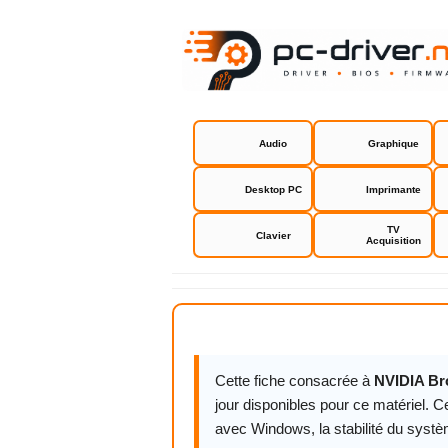
Audio
Graphique
Desktop PC
Imprimante
TV
Clavier
Acquisition
NVIDIA Bro
Cette fiche consacrée à
NVIDIA Br
jour disponibles pour ce matériel. C
avec Windows, la stabilité du syst