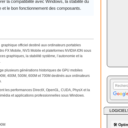
rer la compatibilité avec Windows, la stabilité du
 et le bon fonctionnement des composants.
e graphique officiel destiné aux ordinateurs portables
ro FX Mobile, NVS Mobile et plateformes NVIDIA ION sous
es graphiques, la stabilité système, l’autonomie et la
.
ge plusieurs générations historiques de GPU mobiles
00M, 400M, 500M, 600M et 700M destinés aux ordinateurs
s.
ent les performances DirectX, OpenGL, CUDA, PhysX et la
ltimédia et applications professionnelles sous Windows.
LOGICIEL
700M
🛠 Opti