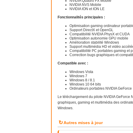
NVIDIA Quadro FX Mobile
NVIDIA NVS Mobile
NVIDIA ION et ION LE
Fonctionnalités principales :
Optimisation gaming ordinateur portabl
Support DirectX et OpenGL
Compatibilité NVIDIA PhysX et CUDA
Optimisation autonomie GPU mobile
Amélioration stabilité Windows
Support multimédia HD et vidéo accélé
Compatibilité PC portables gaming et p
Correction bugs graphiques et compatibi
Compatible avec :
Windows Vista
Windows 7
Windows 8 / 8.1
Windows 10 64 bits
Ordinateurs portables NVIDIA GeForce
Le téléchargement du pilote NVIDIA GeForce N
graphiques, gaming et multimédia des ordina
Windows.
↻
Autres mises à jour