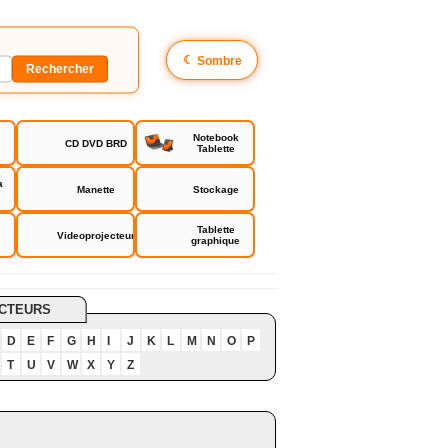
☾
Sombre
Notebook
CD DVD BRD
Tablette
a
Manette
Stockage
Tablette
Videoprojecteur
graphique
CTEURS
D
E
F
G
H
I
J
K
L
M
N
O
P
T
U
V
W
X
Y
Z