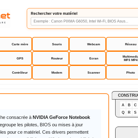
Rechercher votre matériel
Carte mère
Souris
Webcam
Réseau
Multimedi
GPS
Routeur
Ecran
MP3 MP4
Contrôleur
Modem
Scanner
Photo
orce Notebook Driver
CONSTRU
A
B
C
Q
R
S
iche consacrée à
NVIDIA GeForce Notebook
egroupe les pilotes, BIOS ou mises à jour
les pour ce matériel. Ces drivers permettent