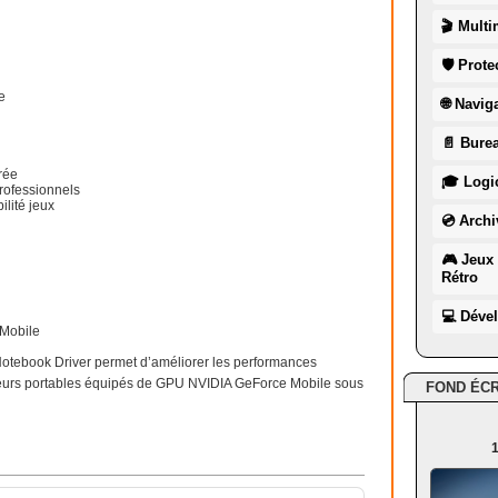
🎬 Multi
🛡 Prote
e
🌐 Navig
📄 Burea
rée
🎓 Logic
rofessionnels
lité jeux
💿 Archi
🎮 Jeux 
Rétro
💻 Déve
 Mobile
otebook Driver permet d’améliorer les performances
teurs portables équipés de GPU NVIDIA GeForce Mobile sous
FOND ÉC
1