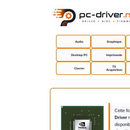
Audio
Graphique
Desktop PC
Imprimante
TV
Clavier
Acquisition
NVIDIA GeF
Cette f
Driver
r
disponib