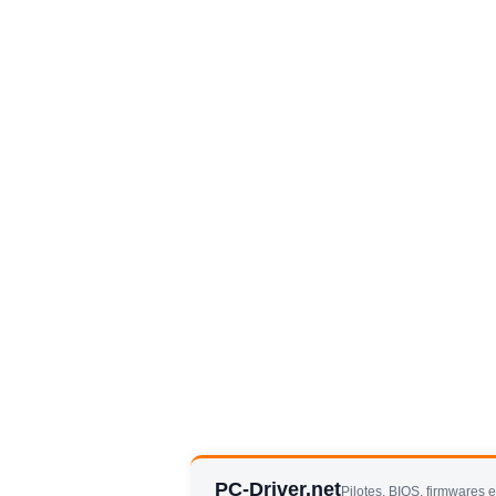
PC-Driver.net
Pilotes, BIOS, firmwares 