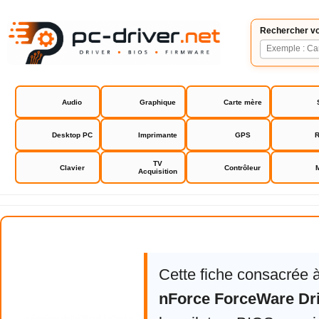
Rechercher vo
Audio
Graphique
Carte mère
Desktop PC
Imprimante
GPS
R
TV
Clavier
Contrôleur
Acquisition
NVIDIA nForce ForceWare Driver
Cette fiche consacrée 
nForce ForceWare Dr