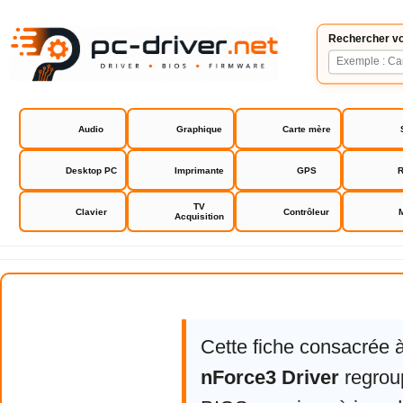
Rechercher vo
Audio
Graphique
Carte mère
Desktop PC
Imprimante
GPS
R
TV
Clavier
Contrôleur
Acquisition
NVIDIA nForce3 Driver
Cette fiche consacrée 
nForce3 Driver
regroup