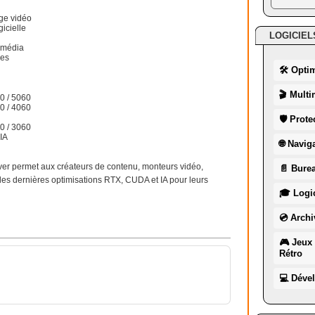
ge vidéo
gicielle
LOGICIEL
timédia
les
🛠 Opti
🎬 Multi
0 / 5060
0 / 4060
🛡 Prote
0 / 3060
DIA
🌐 Navig
ver permet aux créateurs de contenu, monteurs vidéo,
📄 Burea
des dernières optimisations RTX, CUDA et IA pour leurs
🎓 Logic
💿 Archi
🎮 Jeux 
Rétro
💻 Déve