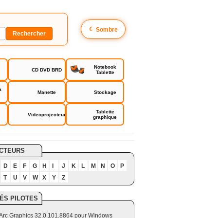
☾
Sombre
Notebook
CD DVD BRD
Tablette
a
Manette
Stockage
Tablette
Videoprojecteur
graphique
CTEURS
D
E
F
G
H
I
J
K
L
M
N
O
P
T
U
V
W
X
Y
Z
ÉS PILOTES
el Arc Graphics 32.0.101.8864 pour Windows