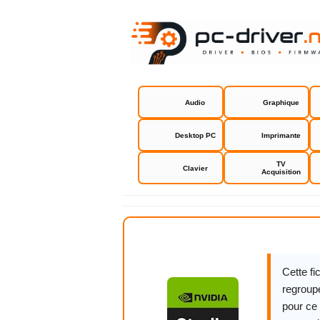
Audio
Graphique
Desktop PC
Imprimante
TV
Clavier
Acquisition
NVIDIA Stud
Cette f
regroupe
pour ce 