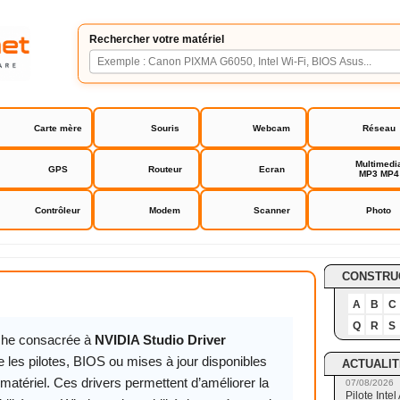
Rechercher votre matériel
Carte mère
Souris
Webcam
Réseau
Multimedi
GPS
Routeur
Ecran
MP3 MP4
Contrôleur
Modem
Scanner
Photo
io Driver
CONSTRU
A
B
C
Q
R
S
iche consacrée à
NVIDIA Studio Driver
 les pilotes, BIOS ou mises à jour disponibles
ACTUALIT
matériel. Ces drivers permettent d’améliorer la
07/08/2026
Pilote Int