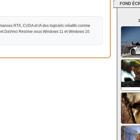
FOND ÉC
1
rmances RTX, CUDA et IA des logiciels créatifs comme
 et DaVinci Resolve sous Windows 11 et Windows 10.