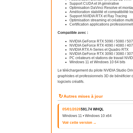
Support CUDA et IA générative
Optimisation DaVinci Resolve et monta
Amélioration stabilité et compatibilité lo
Support NVIDIA RTX et Ray Tracing
Optimisation streaming et création mul
Certification applications professionnel
Compatible avec :
NVIDIA GeForce RTX 5090 / 5080 / 507
NVIDIA GeForce RTX 4090 / 4080 / 407
NVIDIA RTX A-Series et Quadro RTX
NVIDIA GeForce RTX 3090 / 3080 / 307
PC créateurs et stations de travail NVI
Windows 11 et Windows 10 64 bits
Le téléchargement du pilote NVIDIA Studio Dri
graphistes et professionnels 3D de bénéficier 
logiciels créatifs.
↻
Autres mises à jour
05/01/2026
591.74 WHQL
Windows 11 • Windows 10 x64
Voir cette version →