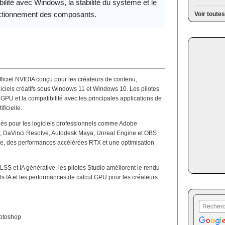
ilité avec Windows, la stabilité du système et le
ctionnement des composants.
Voir toutes
fficiel NVIDIA conçu pour les créateurs de contenu,
giciels créatifs sous Windows 11 et Windows 10. Les pilotes
 GPU et la compatibilité avec les principales applications de
ficielle.
ifiés pour les logiciels professionnels comme Adobe
er, DaVinci Resolve, Autodesk Maya, Unreal Engine et OBS
tème, des performances accélérées RTX et une optimisation
 et IA générative, les pilotes Studio améliorent le rendu
fets IA et les performances de calcul GPU pour les créateurs
hotoshop