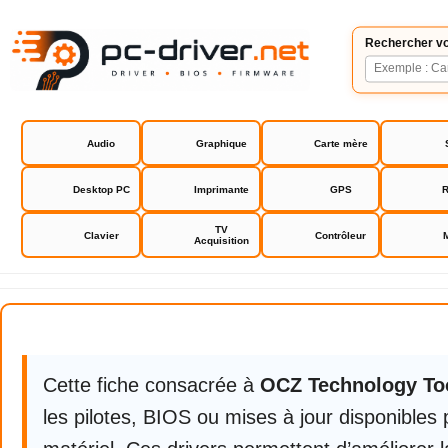
Rechercher vo
Audio
Graphique
Carte mère
Desktop PC
Imprimante
GPS
R
TV
Clavier
Contrôleur
Acquisition
OCZ Technology Toolbox
Cette fiche consacrée à
OCZ Technology To
les pilotes, BIOS ou mises à jour disponibles