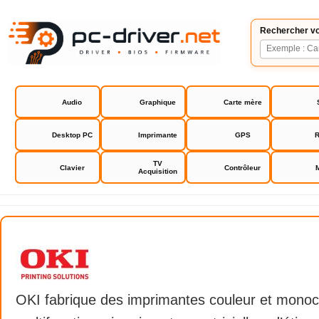
Rechercher vo
Audio
Graphique
Carte mère
Desktop PC
Imprimante
GPS
R
TV
Clavier
Contrôleur
Acquisition
OKI
OKI fabrique des imprimantes couleur et mono