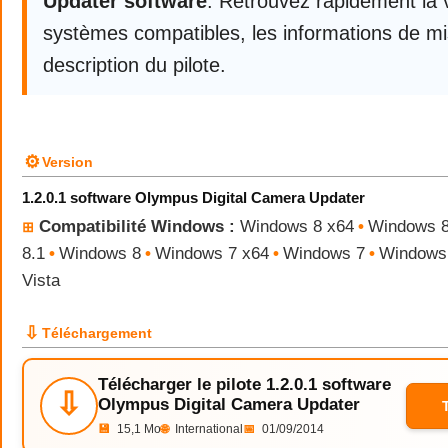
Updater software
. Retrouvez rapidement la v
systèmes compatibles, les informations de mis
description du pilote.
⚙
Version
1.2.0.1 software Olympus Digital Camera Updater
Compatibilité Windows :
Windows 8 x64
•
Windows 8
⊞
8.1
•
Windows 8
•
Windows 7 x64
•
Windows 7
•
Windows 
Vista
⇩
Téléchargement
Télécharger le pilote 1.2.0.1 software
⇩
Olympus Digital Camera Updater
💾
15,1 Mo
🌐
International
📅
01/09/2014