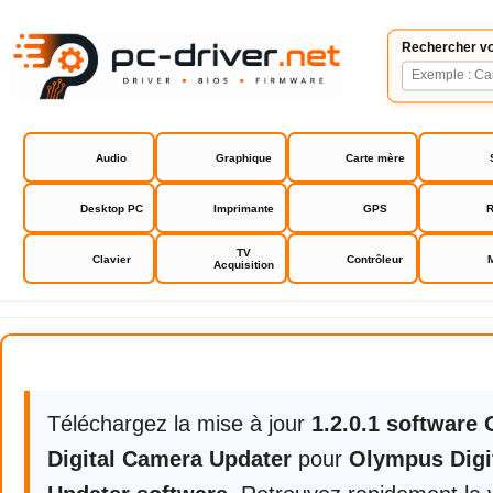
Rechercher vo
Audio
Graphique
Carte mère
Desktop PC
Imprimante
GPS
R
TV
Clavier
Contrôleur
Acquisition
Olympus Digital Camera Updater
Téléchargez la mise à jour
1.2.0.1 software
Digital Camera Updater
pour
Olympus Digi